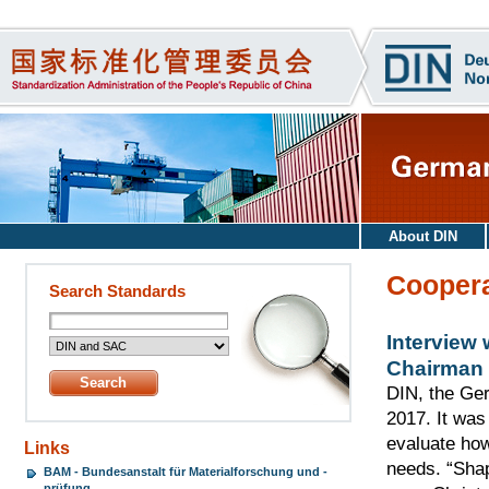
About DIN
Cooperat
Search Standards
Interview 
Chairman
DIN, the Ger
2017. It was 
evaluate how
Links
needs. “Sha
BAM - Bundesanstalt für Materialforschung und -
prüfung